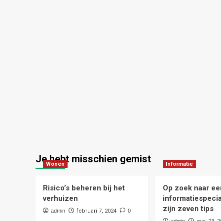
Je hebt misschien gemist
Wonen
Informatie
Risico’s beheren bij het
Op zoek naar ee
verhuizen
informatiespecia
zijn zeven tips
admin
februari 7, 2024
0