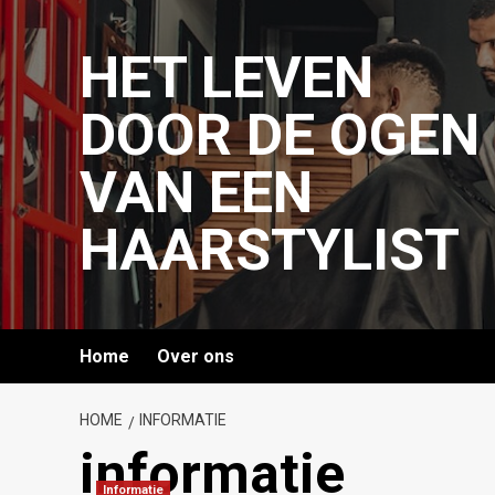
Ga
naar
HET LEVEN
de
inhoud
DOOR DE OGEN
VAN EEN
HAARSTYLIST
Home
Over ons
HOME
INFORMATIE
informatie
Informatie