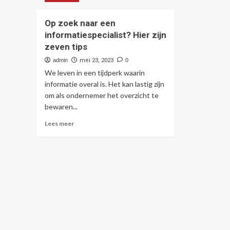
Op zoek naar een
informatiespecialist? Hier zijn
zeven tips
admin
mei 23, 2023
0
We leven in een tijdperk waarin
informatie overal is. Het kan lastig zijn
om als ondernemer het overzicht te
bewaren...
Lees
Lees meer
meer
over
Op
zoek
naar
een
informatiespecialist?
Hier
zijn
zeven
tips