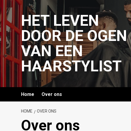
Ga
naar
HET LEVEN
de
inhoud
DOOR DE OGEN
VAN EEN
HAARSTYLIST
Home
Over ons
HOME
OVER ONS
Over ons