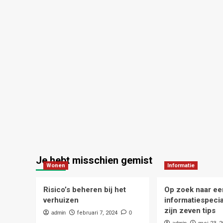
Je hebt misschien gemist
Wonen
Informatie
Risico’s beheren bij het
Op zoek naar ee
verhuizen
informatiespecia
zijn zeven tips
admin
februari 7, 2024
0